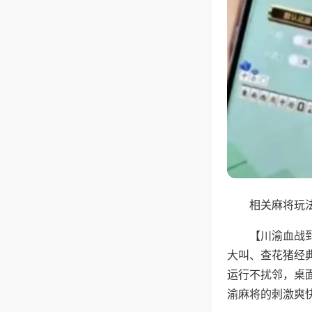
相关麻将玩法
【川渝血战
大叫、查花猪经
运行不扰邻，桌
渝麻将的刺激爽