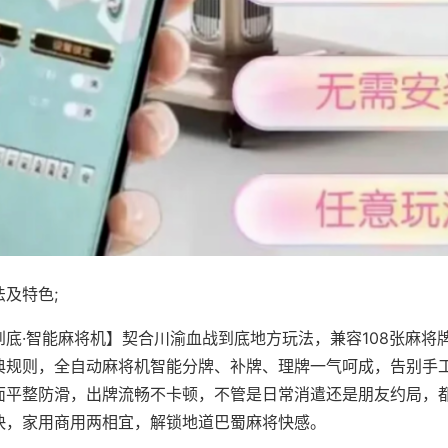
及特色;
到底·智能麻将机】契合川渝血战到底地方玩法，兼容108张麻将
典规则，全自动麻将机智能分牌、补牌、理牌一气呵成，告别手
面平整防滑，出牌流畅不卡顿，不管是日常消遣还是朋友约局，
快，家用商用两相宜，解锁地道巴蜀麻将快感。