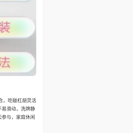
合，吃碰杠胡灵活
不易滑动，洗牌静
松参与，家庭休闲