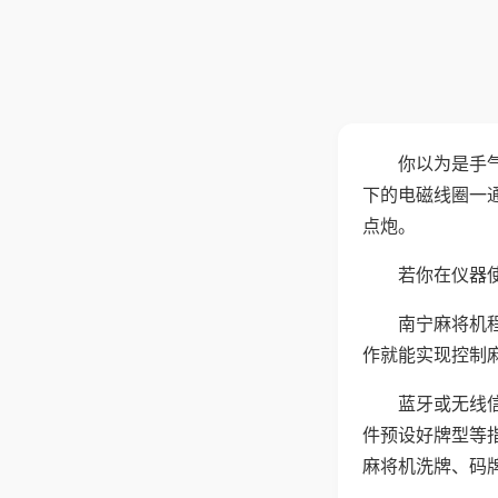
你以为是手
下的电磁线圈一
点炮。
若你在仪器使
南宁麻将机
作就能实现控制
蓝牙或无线
件预设好牌型等
麻将机洗牌、码