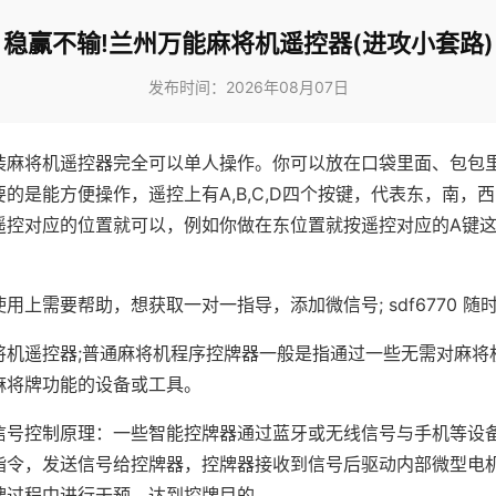
稳赢不输!兰州万能麻将机遥控器(进攻小套路)
发布时间：2026年08月07日
装麻将机遥控器完全可以单人操作。你可以放在口袋里面、包包
的是能方便操作，遥控上有A,B,C,D四个按键，代表东，南，
遥控对应的位置就可以，例如你做在东位置就按遥控对应的A键
。
用上需要帮助，想获取一对一指导，添加微信号; sdf6770 随时
将机遥控器;普通麻将机程序控牌器一般是指通过一些无需对麻将
麻将牌功能的设备或工具。
信号控制原理：一些智能控牌器通过蓝牙或无线信号与手机等设
指令，发送信号给控牌器，控牌器接收到信号后驱动内部微型电
牌过程中进行干预，达到控牌目的。