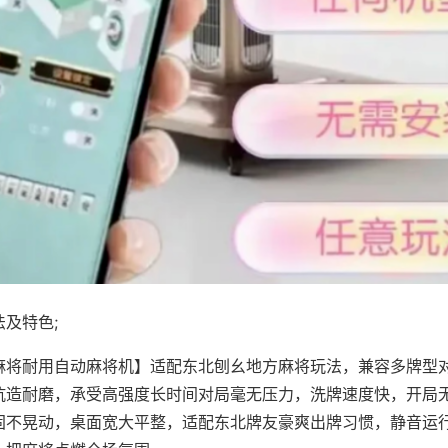
及特色;
麻将耐用自动麻将机】适配东北刨幺地方麻将玩法，兼容多牌型
抗造耐磨，承受高强度长时间对局毫无压力，洗牌速度快，开局
固不晃动，桌面宽大平整，适配东北牌友豪爽出牌习惯，静音运