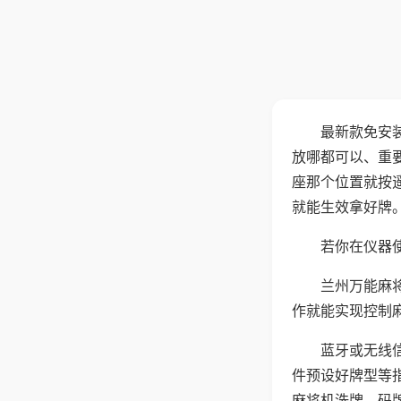
最新款免安
放哪都可以、重要
座那个位置就按
就能生效拿好牌
若你在仪器使
兰州万能麻
作就能实现控制
蓝牙或无线
件预设好牌型等
麻将机洗牌、码