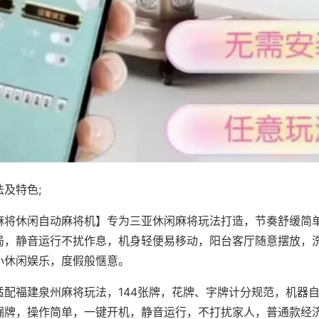
及特色;
麻将休闲自动麻将机】专为三亚休闲麻将玩法打造，节奏舒缓简
局，静音运行不扰作息，机身轻便易移动，阳台客厅随意摆放，
小休闲娱乐，度假般惬意。
适配福建泉州麻将玩法，144张牌，花牌、字牌计分规范，机器
漏牌，操作简单，一键开机，静音运行，不打扰家人，普通款经