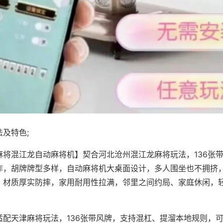
及特色;
麻将混江龙自动麻将机】契合河北沧州混江龙麻将玩法，136张
作，胡牌牌型多样，自动麻将机大桌面设计，多人围坐也不拥挤
，材质厚实防摔，家用耐用性拉满，邻里之间约局、家庭休闲，
适配天津麻将玩法，136张带风牌，支持混杠、提溜本地规则，