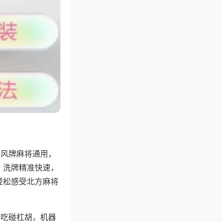
带风牌麻将通用，
，洗牌精准快速，
轻松感受北方麻将
可吃碰杠胡，机器