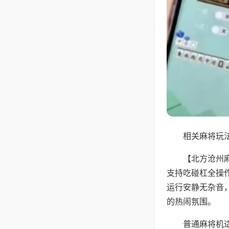
相关麻将玩法
【北方沧州
支持吃碰杠全操
运行安静无杂音
的热闹氛围。
普通麻将机