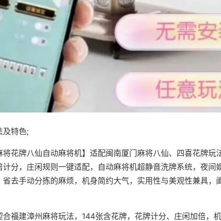
及特色;
麻将花牌八仙自动麻将机】适配闽南厦门麻将八仙、四喜花牌玩法
倍计分，庄闲规则一键适配，自动麻将机超静音洗牌系统，夜间
，省去手动分拣的麻烦，机身简约大气，实用性与美观性兼具，
。
契合福建漳州麻将玩法，144张含花牌，花牌计分、庄闲加倍，