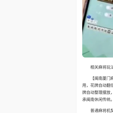
相关麻将玩法
【闽南厦门
用，花牌自动翻
牌自动整理摆放
承闽南休闲传统
普通麻将机