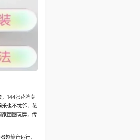
，144张花牌专
娱乐也不扰邻，花
阖家团圆玩牌，传
机器超静音运行，