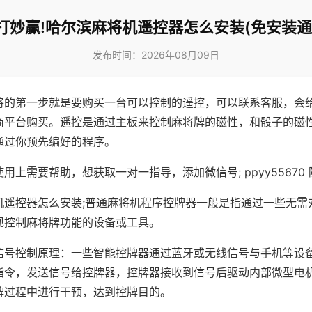
打妙赢!哈尔滨麻将机遥控器怎么安装(免安装通
发布时间：2026年08月09日
将的第一步就是要购买一台可以控制的遥控，可以联系客服，会
商平台购买。遥控是通过主板来控制麻将牌的磁性，和骰子的磁
通过你预先编好的程序。
用上需要帮助，想获取一对一指导，添加微信号; ppyy55670 
机遥控器怎么安装;普通麻将机程序控牌器一般是指通过一些无需
现控制麻将牌功能的设备或工具。
信号控制原理：一些智能控牌器通过蓝牙或无线信号与手机等设
指令，发送信号给控牌器，控牌器接收到信号后驱动内部微型电
牌过程中进行干预，达到控牌目的。