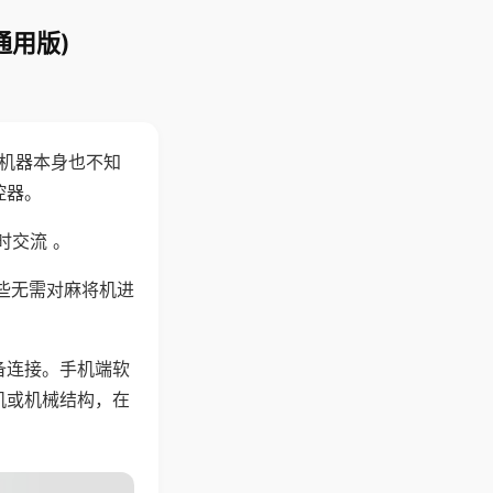
通用版)
，机器本身也不知
控器。
时交流 。
些无需对麻将机进
备连接。手机端软
机或机械结构，在