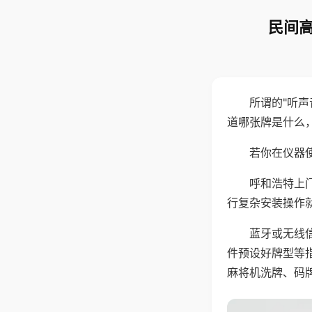
民间高
所谓的"听
道哪张牌是什么
若你在仪器使
呼和浩特上
行复杂安装操作
蓝牙或无线
件预设好牌型等
麻将机洗牌、码