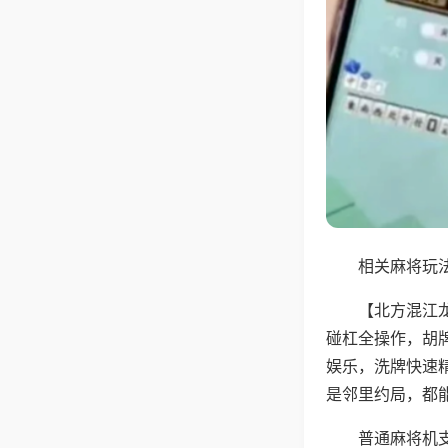
相关麻将玩法
【北方混江
碰杠全操作，胡
娱乐，洗牌快速
是邻里约局，都
普通麻将机