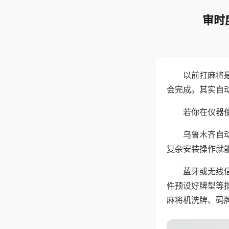
审时
以前打麻将
会完成。其实自
若你在仪器使
乌鲁木齐自
复杂安装操作就
蓝牙或无线
件预设好牌型等
麻将机洗牌、码