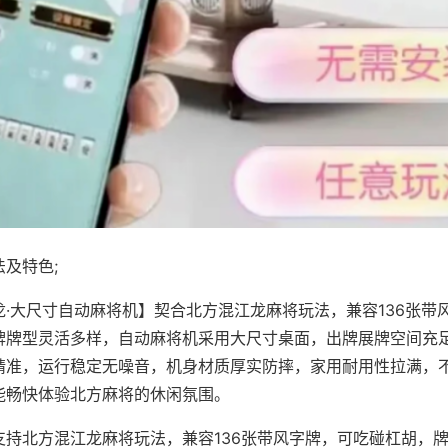
及特色;
龙·大尺寸自动麻将机】契合北方混江龙麻将玩法，兼容136张带
牌牌型灵活多样，自动麻将机采用大尺寸桌面，出牌展牌空间充
精准，运行稳定无噪音，机身材质厚实防摔，家用耐用性拉满，
能畅快体验北方麻将的休闲氛围。
支持北方混江龙麻将玩法，兼容136张带风字牌，可吃碰杠胡，