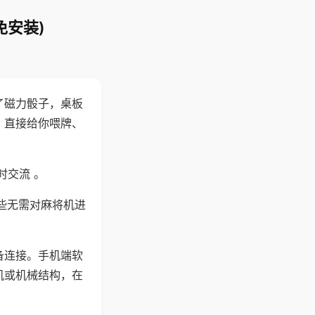
免安装)
了磁力骰子，桌板
，直接给你喂牌、
时交流 。
些无需对麻将机进
备连接。手机端软
机或机械结构，在