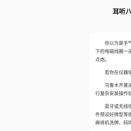
耳听八
你以为是手
下的电磁线圈一
点炮。
若你在仪器使
乌鲁木齐普
行复杂安装操作
蓝牙或无线
件预设好牌型等
麻将机洗牌、码