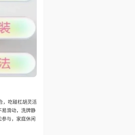
合，吃碰杠胡灵活
不易滑动，洗牌静
松参与，家庭休闲