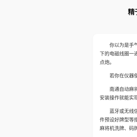
精
你以为是手
下的电磁线圈一
点炮。
若你在仪器使
南通自动麻
安装操作就能实
蓝牙或无线
件预设好牌型等
麻将机洗牌、码