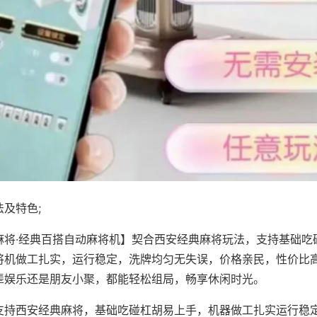
及特色;
麻将·经典百搭自动麻将机】契合西安经典麻将玩法，支持基础吃
将机做工扎实，运行稳定，洗牌均匀无失误，价格亲民，性价比
辈娱乐还是朋友小聚，都能轻松组局，畅享休闲时光。
支持西安经典麻将，基础吃碰杠胡易上手，机器做工扎实运行稳